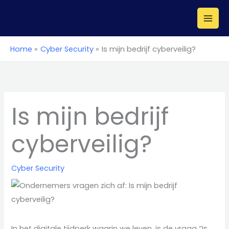
Ga
naar
de
inhoud
Home
Cyber Security
Is mijn bedrijf cyberveilig?
Is mijn bedrijf
cyberveilig?
Cyber Security
In het digitale tijdperk waarin we leven, is de vraag “Is